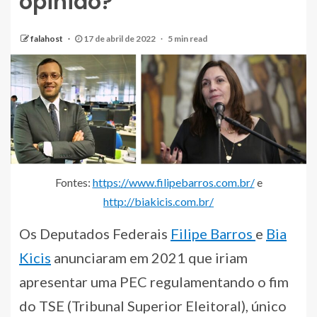
opinião?
falahost
17 de abril de 2022
5 min read
Fontes:
https://www.filipebarros.com.br/
e
http://biakicis.com.br/
Os Deputados Federais
Filipe Barros
e
Bia
Kicis
anunciaram em 2021 que iriam
apresentar uma PEC regulamentando o fim
do TSE (Tribunal Superior Eleitoral), único