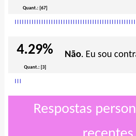
Quant.: [67]
|
|
|
|
|
|
|
|
|
|
|
|
|
|
|
|
|
|
|
|
|
|
|
|
|
|
|
|
|
|
|
|
|
|
|
|
|
|
|
|
|
|
|
|
|
|
|
|
|
|
4.29%
Não
. Eu sou contr
Quant.: [3]
|
|
|
Respostas person
recentes