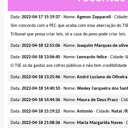
-
-
Data:
2022-04-17 15:19:37
Nome:
Agenor Zapparoli
Cidade
Sim concordo com a PEC que acaba com essa aberração do TS
Tribunal que possa criar leis, só a casa do povo pode criar leis.
-
Data:
2022-04-18 12:55:06
Nome:
Joaquim Marques de olive
-
-
Data:
2022-04-18 13:06:40
Nome:
Leonardo felice
Cidade:
U
O TSE só da gastos aos cofres públicos e não tem credibilidade
-
Data:
2022-04-18 13:25:46
Nome:
André Luciano de Oliveira
-
Data:
2022-04-18 14:40:10
Nome:
Wesley Cerqueira dos San
-
-
Data:
2022-04-18 14:44:36
Nome:
Maura de Deus Pracz
Cid
-
-
Data:
2022-04-18 15:19:22
Nome:
Antonio
Cidade:
Natal /
-
-
Data:
2022-04-18 21:08:36
Nome:
Maria Margarida Naves