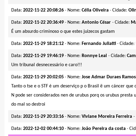
-
-
Data:
2022-11-22 20:08:26
Nome:
Célia Oliveira
Cidade:
Oli
-
-
Data:
2022-11-22 20:36:49
Nome:
Antonio César
Cidade:
Ma
É um absurdo criminoso o que estes juizecos gastam
-
-
Data:
2022-11-29 18:21:12
Nome:
Fernando Juliatti
Cidade:
-
-
Data:
2022-11-29 19:46:19
Nome:
Ronnye Leal
Cidade:
Cam
Um tribunal desnecessário e caro!!!
-
Data:
2022-11-29 20:02:05
Nome:
Jose Admar Duraes Ramos
Tanto o tse e o STF é um deserviço p o Brasil ë um cáncer que 
N pode ser considerados nen de urubus porq os urubus presta 
do mal so destroi
-
-
Data:
2022-11-29 20:33:16
Nome:
Viviane Moreira Ferreira
-
-
Data:
2022-12-02 00:44:10
Nome:
João Pereira da costa
Ci