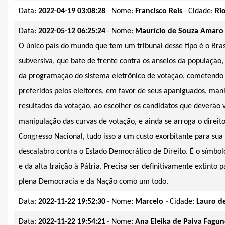
-
-
Data:
2022-04-19 03:08:28
Nome:
Francisco Reis
Cidade:
Ri
-
Data:
2022-05-12 06:25:24
Nome:
Maurício de Souza Amaro
O único país do mundo que tem um tribunal desse tipo é o Bra
subversiva, que bate de frente contra os anseios da população
da programação do sistema eletrônico de votação, cometendo 
preferidos pelos eleitores, em favor de seus apaniguados, man
resultados da votação, ao escolher os candidatos que deverão v
manipulação das curvas de votação, e ainda se arroga o direito
Congresso Nacional, tudo isso a um custo exorbitante para su
descalabro contra o Estado Democrático de Direito. É o símbo
e da alta traição à Pátria. Precisa ser definitivamente extinto
plena Democracia e da Nação como um todo.
-
-
Data:
2022-11-22 19:52:30
Nome:
Marcelo
Cidade:
Lauro de
-
Data:
2022-11-22 19:54:21
Nome:
Ana Eleika de Paiva Fagu