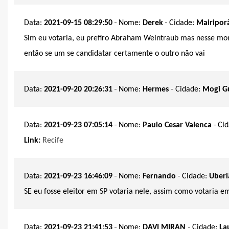
-
-
Data:
2021-09-15 08:29:50
Nome:
Derek
Cidade:
Mairipor
Sim eu votaria, eu prefiro Abraham Weintraub mas nesse mom
então se um se candidatar certamente o outro não vai
-
-
Data:
2021-09-20 20:26:31
Nome:
Hermes
Cidade:
Mogi G
-
-
Data:
2021-09-23 07:05:14
Nome:
Paulo Cesar Valenca
Ci
Link:
Recife
-
-
Data:
2021-09-23 16:46:09
Nome:
Fernando
Cidade:
Uberl
SE eu fosse eleitor em SP votaria nele, assim como votaria e
-
-
Data:
2021-09-23 21:41:53
Nome:
DAVI MIRAN
Cidade:
La