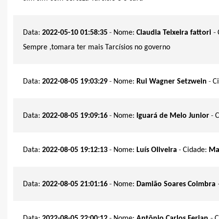
-
-
Data:
2022-05-10 01:58:35
Nome:
Claudia Teixeira fattori
Sempre ,tomara ter mais Tarcísios no governo
-
-
Data:
2022-08-05 19:03:29
Nome:
Rui Wagner Setzwein
C
-
-
Data:
2022-08-05 19:09:16
Nome:
Iguará de Melo Junior
C
-
-
Data:
2022-08-05 19:12:13
Nome:
Luís Oliveira
Cidade:
Ma
-
Data:
2022-08-05 21:01:16
Nome:
Damião Soares Coimbra
-
-
Data:
2022-08-05 22:00:12
Nome:
Antônio Carlos Ferian
C