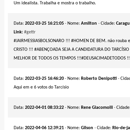
Um idealista. Trabalha e mostra o trabalho.
-
-
Data:
2022-03-25 16:21:05
Nome:
Amilton
Cidade:
Caragu
Link:
#gettr
#JAIRMESSIASBOLSONARO !!! #HOMEN DE BEM. não rouba e n
CRISTO !!! #ABENÇOADA SEJA A CANDIDATURA DO TARCÍSI
MELHOR DE TODOS OS TEMPOS !!!#DEUSACIMADETODOS !!
-
-
Data:
2022-03-25 16:46:20
Nome:
Roberto Denipotti
Cida
Aqui em e 6 votos do Tarcísio
-
-
Data:
2022-04-01 08:33:22
Nome:
Rene Giacomolli
Cidade
-
-
Data:
2022-04-06 12:39:21
Nome:
Gilson
Cidade:
Rio-de-j