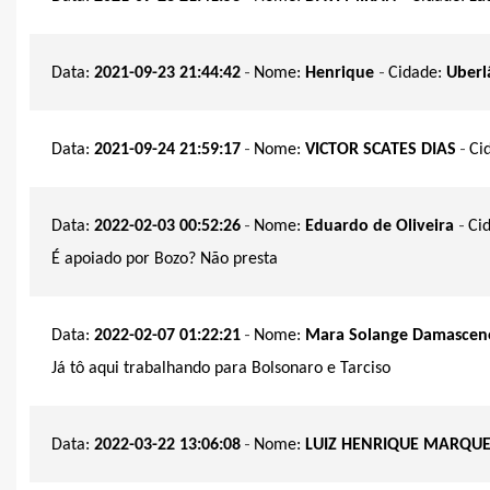
-
-
Data:
2021-09-23 21:44:42
Nome:
Henrique
Cidade:
Uberl
-
-
Data:
2021-09-24 21:59:17
Nome:
VICTOR SCATES DIAS
Ci
-
-
Data:
2022-02-03 00:52:26
Nome:
Eduardo de Oliveira
Ci
É apoiado por Bozo? Não presta
-
Data:
2022-02-07 01:22:21
Nome:
Mara Solange Damascen
Já tô aqui trabalhando para Bolsonaro e Tarciso
-
Data:
2022-03-22 13:06:08
Nome:
LUIZ HENRIQUE MARQU