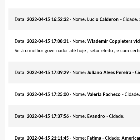
-
-
Data:
2022-04-15 16:52:32
Nome:
Lucio Calderon
Cidade:
-
Data:
2022-04-15 17:08:21
Nome:
Wlademir Coppieters vid
Será o melhor governador até hoje , setor eleito , e com cert
-
-
Data:
2022-04-15 17:09:29
Nome:
Juliano Alves Pereira
Ci
-
-
Data:
2022-04-15 17:25:00
Nome:
Valeria Pacheco
Cidade
-
-
Data:
2022-04-15 17:37:56
Nome:
Evandro
Cidade:
-
-
Data:
2022-04-15 21:11:45
Nome:
Fatima
Cidade:
America