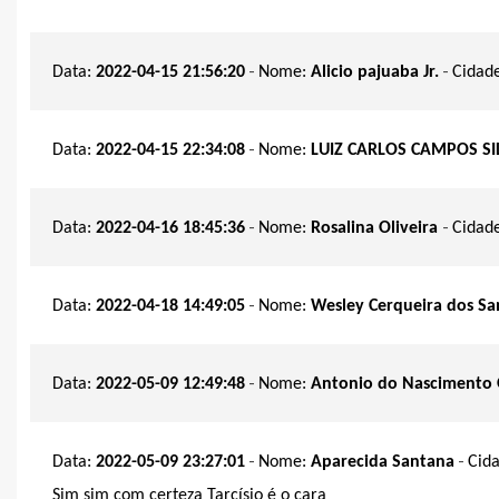
-
-
Data:
2022-04-15 21:56:20
Nome:
Alicio pajuaba Jr.
Cidad
-
Data:
2022-04-15 22:34:08
Nome:
LUIZ CARLOS CAMPOS SI
-
-
Data:
2022-04-16 18:45:36
Nome:
Rosalina Oliveira
Cidade
-
Data:
2022-04-18 14:49:05
Nome:
Wesley Cerqueira dos Sa
-
Data:
2022-05-09 12:49:48
Nome:
Antonio do Nascimento O
-
-
Data:
2022-05-09 23:27:01
Nome:
Aparecida Santana
Cid
Sim sim com certeza Tarcísio é o cara