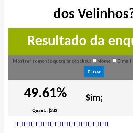
dos Velinhos
Resultado da enq
Mostrar somente quem preencheu:
Nome
E-mail
49.61%
Sim
;
Quant.: [382]
|
|
|
|
|
|
|
|
|
|
|
|
|
|
|
|
|
|
|
|
|
|
|
|
|
|
|
|
|
|
|
|
|
|
|
|
|
|
|
|