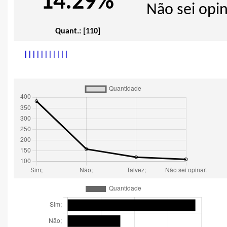
14.29%
Não sei opin
Quant.: [110]
|
|
|
|
|
|
|
|
|
|
|