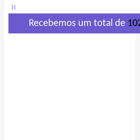
|
|
Recebemos um total de
10