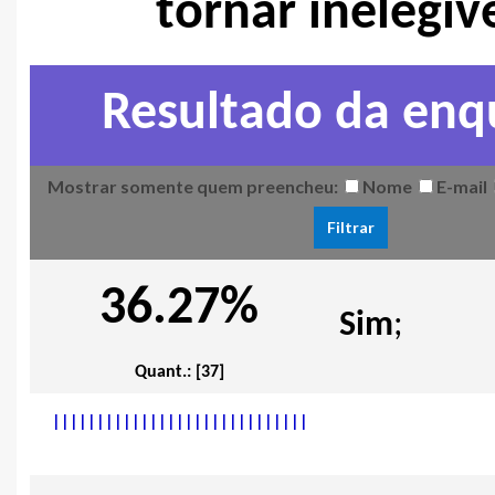
tornar inelegív
Resultado da enq
Mostrar somente quem preencheu:
Nome
E-mail
36.27%
Sim
;
Quant.: [37]
|
|
|
|
|
|
|
|
|
|
|
|
|
|
|
|
|
|
|
|
|
|
|
|
|
|
|
|
|