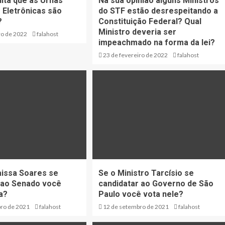
ita que as Urnas
Na sua opinião alguns Ministros
Eletrônicas são
do STF estão desrespeitando a
?
Constituição Federal? Qual
Ministro deveria ser
ro de 2022
falahost
impeachmado na forma da lei?
23 de fevereiro de 2022
falahost
aissa Soares se
Se o Ministro Tarcísio se
 ao Senado você
candidatar ao Governo de São
a?
Paulo você vota nele?
ro de 2021
falahost
12 de setembro de 2021
falahost