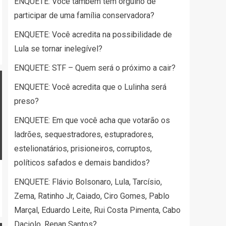
ENQUETE: Você também tem orgulho de
participar de uma família conservadora?
ENQUETE: Você acredita na possibilidade de
Lula se tornar inelegível?
ENQUETE: STF – Quem será o próximo a cair?
ENQUETE: Você acredita que o Lulinha será
preso?
ENQUETE: Em que você acha que votarão os
ladrões, sequestradores, estupradores,
estelionatários, prisioneiros, corruptos,
políticos safados e demais bandidos?
ENQUETE: Flávio Bolsonaro, Lula, Tarcísio,
Zema, Ratinho Jr, Caiado, Ciro Gomes, Pablo
Marçal, Eduardo Leite, Rui Costa Pimenta, Cabo
Daciolo, Renan Santos?