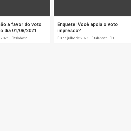
ão a favor do voto
Enquete: Você apoia o voto
o dia 01/08/2021
impresso?
e 2021
falahost
3 de julho de 2021
falahost
1