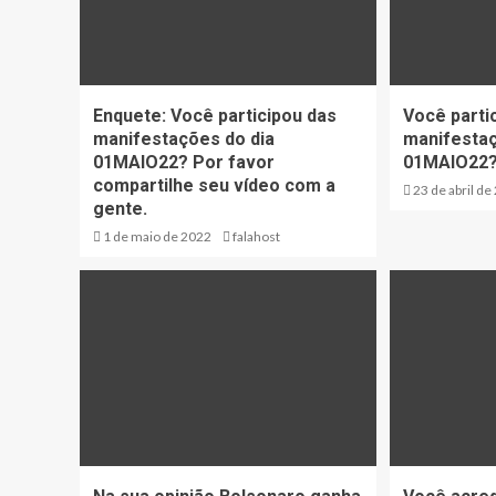
Enquete: Você participou das
Você parti
manifestações do dia
manifestaç
01MAIO22? Por favor
01MAIO22
compartilhe seu vídeo com a
23 de abril de
gente.
1 de maio de 2022
falahost