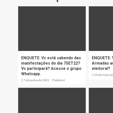
ENQUETE: Vc está sabendo das
ENQUETE: V
manifestações do dia 7SET22?
Armadas a
Vc participará? Acesse o grupo
eleitoral?
Whatsapp.
19 de maio d
7 de junho de 2022
falahost