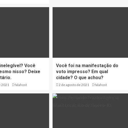
inelegível? Você
Você foi na manifestação do
esmo nisso? Deixe
voto impresso? Em qual
ário.
cidade? O que achou?
e 2021
falahost
2 de agosto de 2021
falahost