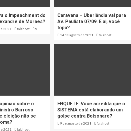
va o impeachment do
Caravana – Uberlândia vai para
lexandre de Moraes?
Av. Paulista 07/09. E ai, você
topa?
de 2021
falahost
5
14 de agosto de 2021
falahost
 opinião sobre o
ENQUETE: Você acredita que o
inistro Barroso
SISTEMA está elaborando um
e eleição não se
golpe contra Bolsonaro?
toma?
9 de agosto de 2021
falahost
de 2021
falahost