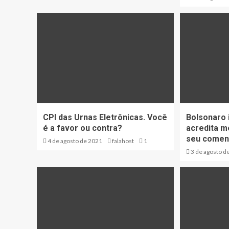
CPI das Urnas Eletrônicas. Você
Bolsonaro 
é a favor ou contra?
acredita m
seu coment
4 de agosto de 2021
falahost
1
3 de agosto d