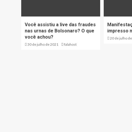
Você assistiu a live das fraudes
Manifestaç
nas urnas de Bolsonaro? O que
impresso n
você achou?
20 de julho d
30 de julho de 2021
falahost