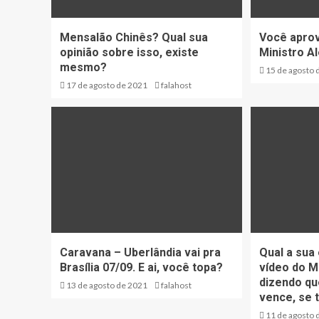
Mensalão Chinês? Qual sua
Você apro
opinião sobre isso, existe
Ministro A
mesmo?
15 de agosto 
17 de agosto de 2021
falahost
Caravana – Uberlândia vai pra
Qual a sua
Brasília 07/09. E ai, você topa?
vídeo do M
dizendo qu
13 de agosto de 2021
falahost
vence, se 
11 de agosto 