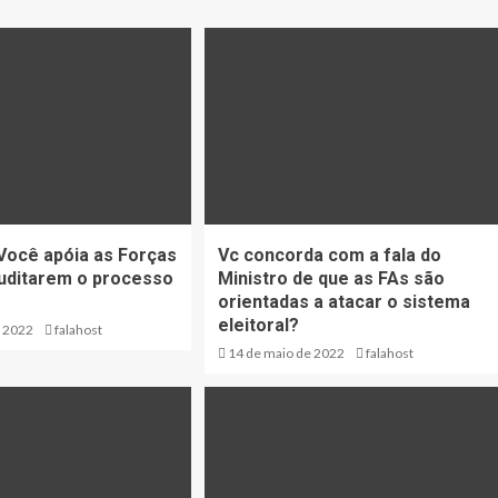
ocê apóia as Forças
Vc concorda com a fala do
uditarem o processo
Ministro de que as FAs são
orientadas a atacar o sistema
eleitoral?
e 2022
falahost
14 de maio de 2022
falahost