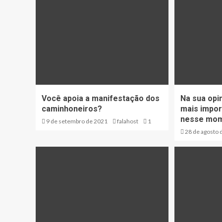
Você apoia a manifestação dos
Na sua opi
caminhoneiros?
mais impor
nesse mo
9 de setembro de 2021
falahost
1
28 de agosto 