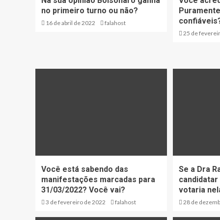
Na sua opinião Bolsonaro ganha
Você acred
no primeiro turno ou não?
Puramente 
confiáveis
16 de abril de 2022
falahost
25 de feverei
Você está sabendo das
Se a Dra R
manifestações marcadas para
candidatar
31/03/2022? Você vai?
votaria nel
3 de fevereiro de 2022
falahost
28 de dezemb