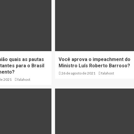
nião quais as pautas
Você aprova o impeachment do
tantes para o Brasil
Ministro Luís Roberto Barroso?
mento?
26 de agosto de 2021
falahost
de 2021
falahost