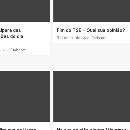
cipará das
Fim do TSE – Qual sua opinião?
ões do dia
17 de abril de 2022
falahost
?
 2022
falahost