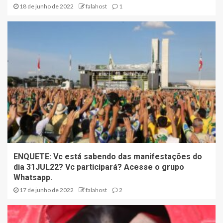
18 de junho de 2022
falahost
1
ENQUETE: Vc está sabendo das manifestações do
dia 31JUL22? Vc participará? Acesse o grupo
Whatsapp.
17 de junho de 2022
falahost
2