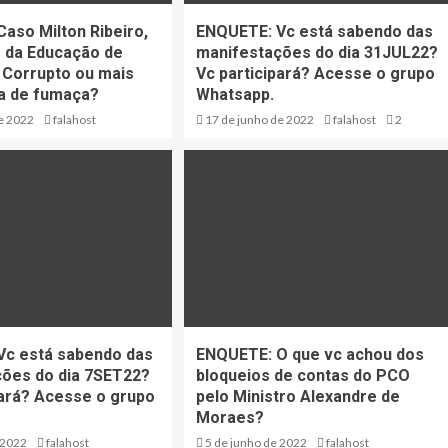
aso Milton Ribeiro,
ENQUETE: Vc está sabendo das
o da Educação de
manifestações do dia 31JUL22?
 Corrupto ou mais
Vc participará? Acesse o grupo
a de fumaça?
Whatsapp.
e 2022
falahost
17 de junho de 2022
falahost
2
Vc está sabendo das
ENQUETE: O que vc achou dos
ões do dia 7SET22?
bloqueios de contas do PCO
pará? Acesse o grupo
pelo Ministro Alexandre de
Moraes?
 2022
falahost
5 de junho de 2022
falahost