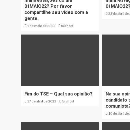
manifestações do dia
manifestaç
01MAIO22? Por favor
01MAIO22
compartilhe seu vídeo com a
23 de abril de
gente.
1 de maio de 2022
falahost
Fim do TSE – Qual sua opinião?
Na sua opi
candidato s
17 de abril de 2022
falahost
comunista
10 de abril de