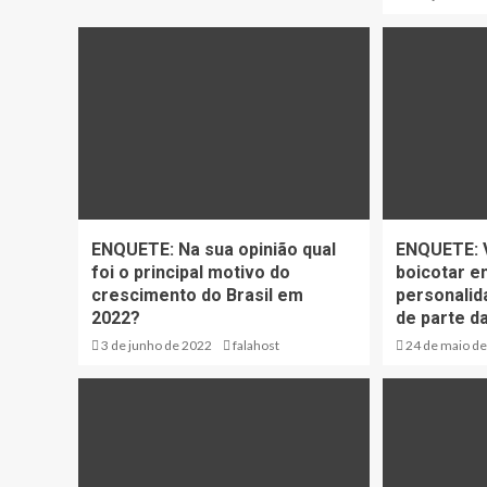
ENQUETE: Na sua opinião qual
ENQUETE: V
foi o principal motivo do
boicotar e
crescimento do Brasil em
personalid
2022?
de parte d
3 de junho de 2022
falahost
24 de maio d