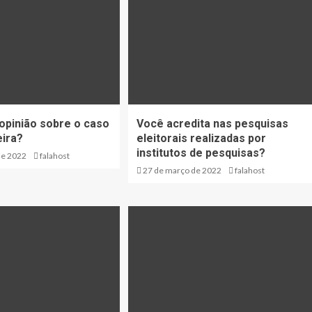
 opinião sobre o caso
Você acredita nas pesquisas
eira?
eleitorais realizadas por
institutos de pesquisas?
de 2022
falahost
27 de março de 2022
falahost