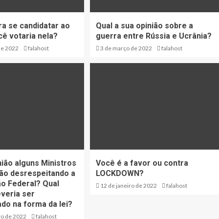
ra se candidatar ao
Qual a sua opinião sobre a
ê votaria nela?
guerra entre Rússia e Ucrânia?
de 2022
falahost
3 de março de 2022
falahost
nião alguns Ministros
Você é a favor ou contra
ão desrespeitando a
LOCKDOWN?
ão Federal? Qual
12 de janeiro de 2022
falahost
everia ser
o na forma da lei?
ro de 2022
falahost