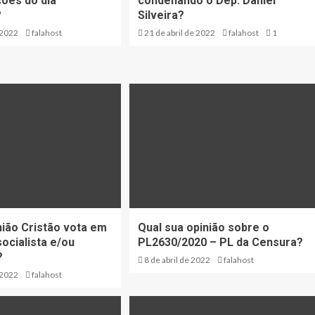
ões do dia
condenando o Dep. Daniel
?
Silveira?
 2022
falahost
21 de abril de 2022
falahost
1
nião Cristão vota em
Qual sua opinião sobre o
ocialista e/ou
PL2630/2020 – PL da Censura?
?
8 de abril de 2022
falahost
 2022
falahost