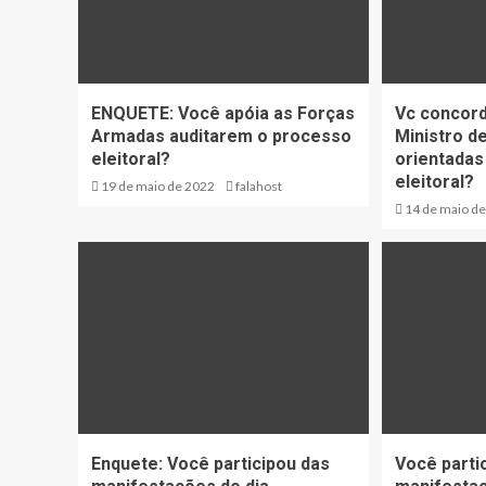
ENQUETE: Você apóia as Forças
Vc concord
Armadas auditarem o processo
Ministro d
eleitoral?
orientadas
eleitoral?
19 de maio de 2022
falahost
14 de maio d
Enquete: Você participou das
Você parti