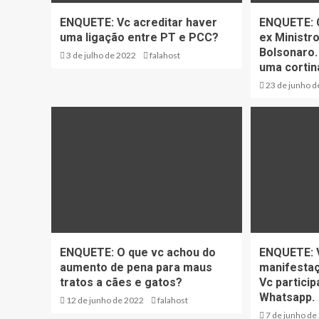
ENQUETE: Vc acreditar haver
ENQUETE: C
uma ligação entre PT e PCC?
ex Ministr
Bolsonaro.
3 de julho de 2022
falahost
uma cortin
23 de junho d
ENQUETE: O que vc achou do
ENQUETE: 
aumento de pena para maus
manifestaç
tratos a cães e gatos?
Vc partici
Whatsapp.
12 de junho de 2022
falahost
7 de junho de