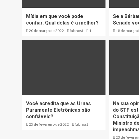
Mídia em que você pode
Se a Bárba
confiar. Qual delas é a melhor?
Senado voc
20 de março de 2022
falahost
1
18 de março 
Você acredita que as Urnas
Na sua opi
Puramente Eletrônicas são
do STF est
confiáveis?
Constituiç
Ministro d
25 de fevereiro de 2022
falahost
impeachmad
23 de feverei