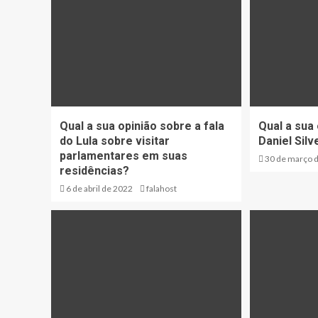
Qual a sua opinião sobre a fala
Qual a sua
do Lula sobre visitar
Daniel Silv
parlamentares em suas
30 de março 
residências?
6 de abril de 2022
falahost