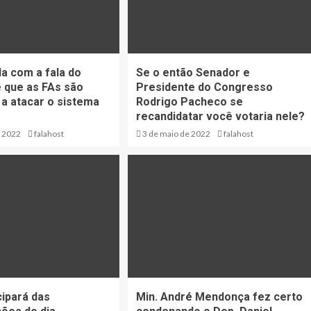
a com a fala do
Se o então Senador e
e que as FAs são
Presidente do Congresso
 a atacar o sistema
Rodrigo Pacheco se
recandidatar você votaria nele?
e 2022
falahost
3 de maio de 2022
falahost
cipará das
Min. André Mendonça fez certo