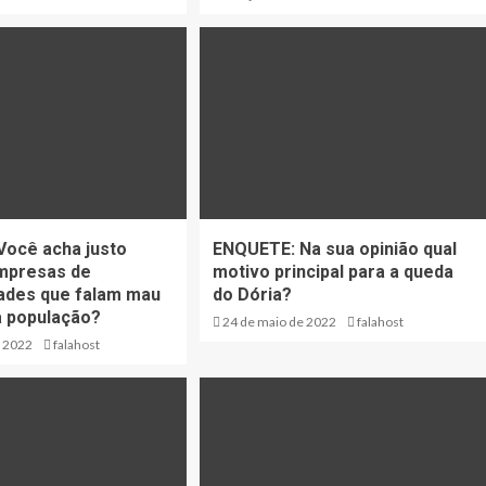
ocê acha justo
ENQUETE: Na sua opinião qual
mpresas de
motivo principal para a queda
ades que falam mau
do Dória?
a população?
24 de maio de 2022
falahost
e 2022
falahost