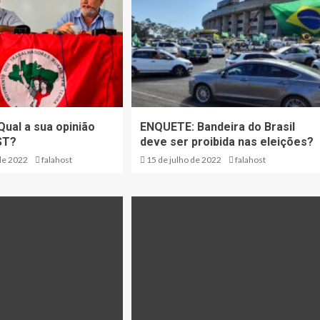
ual a sua opinião
ENQUETE: Bandeira do Brasil
ST?
deve ser proibida nas eleições?
de 2022
falahost
15 de julho de 2022
falahost