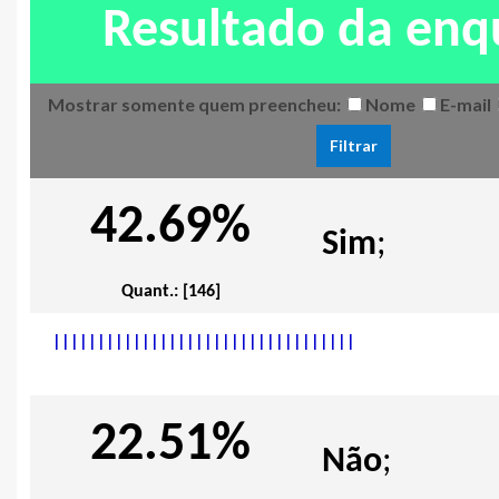
Resultado da enq
Mostrar somente quem preencheu:
Nome
E-mail
42.69%
Sim
;
Quant.: [146]
|
|
|
|
|
|
|
|
|
|
|
|
|
|
|
|
|
|
|
|
|
|
|
|
|
|
|
|
|
|
|
|
|
|
22.51%
Não
;