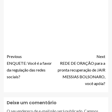
Previous
Next
ENQUETE: Você é a favor
REDE DE ORAÇÃO para a
da regulação das redes
pronta recuperação de JAIR
sociais?
MESSIAS BOLSONARO,
você apóia?
Deixe um comentário
O seu endereço de e-mail não será publicado.
Campos