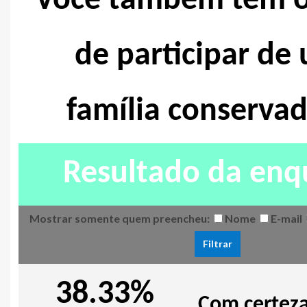
Você também tem o
de participar de
família conserva
Resultado da enq
Mostrar somente quem preencheu:
Nome
E-mail
38.33%
Com certez