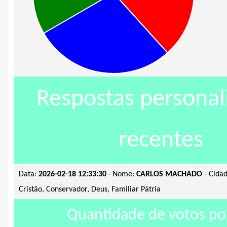
Respostas personal
recentes
-
-
Data:
2026-02-18 12:33:30
Nome:
CARLOS MACHADO
Cidad
Cristão, Conservador, Deus, Familiar Pátria
Quantidade de votos por