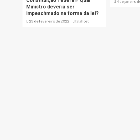
Constituição Federal? Qual
4 de janeiro 
Ministro deveria ser
impeachmado na forma da lei?
23 de fevereiro de 2022
falahost