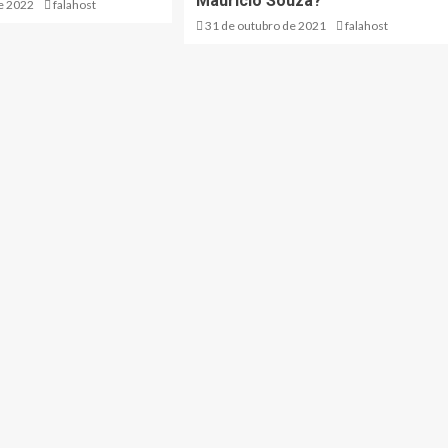
Maurício Souza?
de 2022
falahost
31 de outubro de 2021
falahost