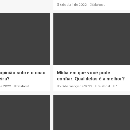
6 de abril de 2022
falahost
 opinião sobre o caso
Mídia em que você pode
eira?
confiar. Qual delas é a melhor?
de 2022
falahost
20 de março de 2022
falahost
1