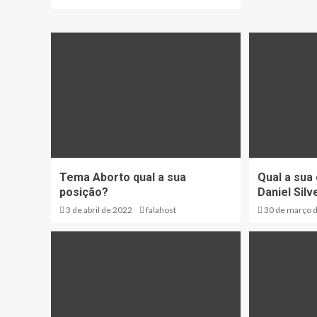
Tema Aborto qual a sua
Qual a sua
posição?
Daniel Silv
3 de abril de 2022
falahost
30 de março 