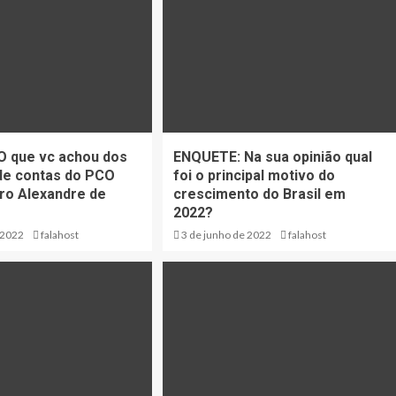
O que vc achou dos
ENQUETE: Na sua opinião qual
de contas do PCO
foi o principal motivo do
tro Alexandre de
crescimento do Brasil em
2022?
 2022
falahost
3 de junho de 2022
falahost