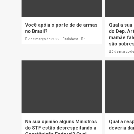
Você apóia o porte de de armas
Qual a sua 
no Brasil?
do Dep. Ar
mamãe fale
7 de março de 2022
falahost
1
são pobre
5 de março d
Na sua opinião alguns Ministros
Qual a res
do STF estão desrespeitando a
deveria da