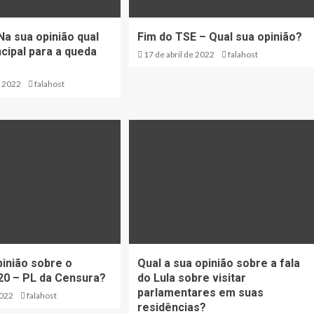
a sua opinião qual
Fim do TSE – Qual sua opinião?
ncipal para a queda
17 de abril de 2022
falahost
e 2022
falahost
pinião sobre o
Qual a sua opinião sobre a fala
0 – PL da Censura?
do Lula sobre visitar
parlamentares em suas
2022
falahost
residências?