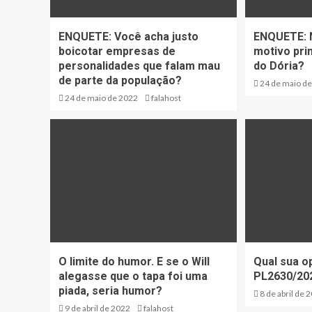
ENQUETE: Você acha justo
ENQUETE: N
boicotar empresas de
motivo pri
personalidades que falam mau
do Dória?
de parte da população?
24 de maio d
24 de maio de 2022
falahost
O limite do humor. E se o Will
Qual sua o
alegasse que o tapa foi uma
PL2630/202
piada, seria humor?
8 de abril de 
9 de abril de 2022
falahost