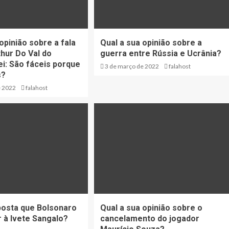
opinião sobre a fala
Qual a sua opinião sobre a
thur Do Val do
guerra entre Rússia e Ucrânia?
i: São fáceis porque
3 de março de 2022
falahost
s?
e 2022
falahost
posta que Bolsonaro
Qual a sua opinião sobre o
r à Ivete Sangalo?
cancelamento do jogador