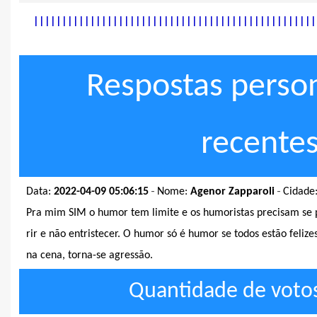
|
|
|
|
|
|
|
|
|
|
|
|
|
|
|
|
|
|
|
|
|
|
|
|
|
|
|
|
|
|
|
|
|
|
|
|
|
|
|
|
|
|
|
|
|
|
|
|
|
|
Respostas perso
recente
-
-
Data:
2022-04-09 05:06:15
Nome:
Agenor Zapparoli
Cidade
Pra mim SIM o humor tem limite e os humoristas precisam se p
rir e não entristecer. O humor só é humor se todos estão felize
na cena, torna-se agressão.
Quantidade de votos