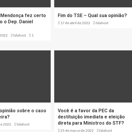
 Mendonça fez certo
Fim do TSE – Qual sua opinião?
 o Dep. Daniel
17 de abril de 2022
falahost
 2022
falahost
1
 opinião sobre o caso
Você é a favor da PEC da
eira?
destituição imediata e eleição
direta para Ministros do STF?
de 2022
falahost
25 de março de 2022
falahost