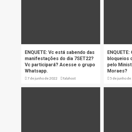
ENQUETE: Vc está sabendo das
ENQUETE: 
manifestações do dia 7SET22?
bloqueios 
Vc participará? Acesse o grupo
pelo Minis
Whatsapp.
Moraes?
7 de junho de 2022
falahost
5 de junho de