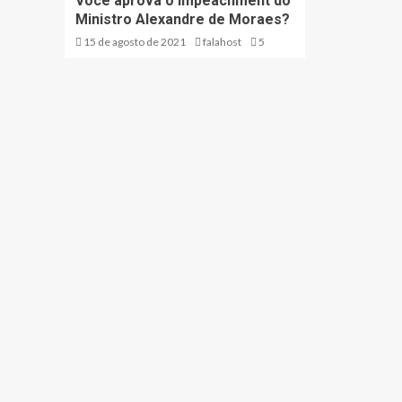
Você aprova o impeachment do
Ministro Alexandre de Moraes?
15 de agosto de 2021
falahost
5