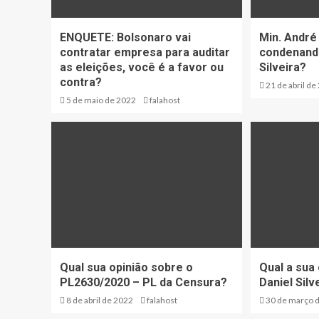
ENQUETE: Bolsonaro vai
Min. André
contratar empresa para auditar
condenando
as eleições, você é a favor ou
Silveira?
contra?
21 de abril de
5 de maio de 2022
falahost
Qual sua opinião sobre o
Qual a sua
PL2630/2020 – PL da Censura?
Daniel Silv
8 de abril de 2022
falahost
30 de março 