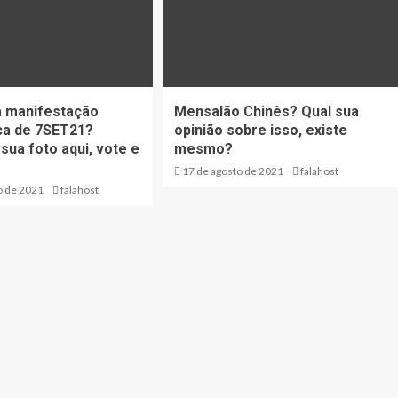
a manifestação
Mensalão Chinês? Qual sua
ca de 7SET21?
opinião sobre isso, existe
ua foto aqui, vote e
mesmo?
17 de agosto de 2021
falahost
o de 2021
falahost