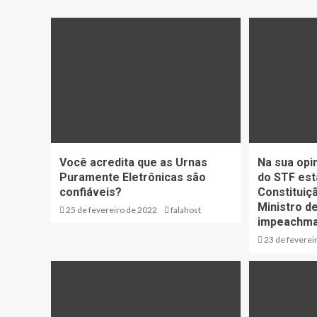
Você acredita que as Urnas
Na sua opi
Puramente Eletrônicas são
do STF est
confiáveis?
Constituiç
Ministro d
25 de fevereiro de 2022
falahost
impeachmad
23 de feverei