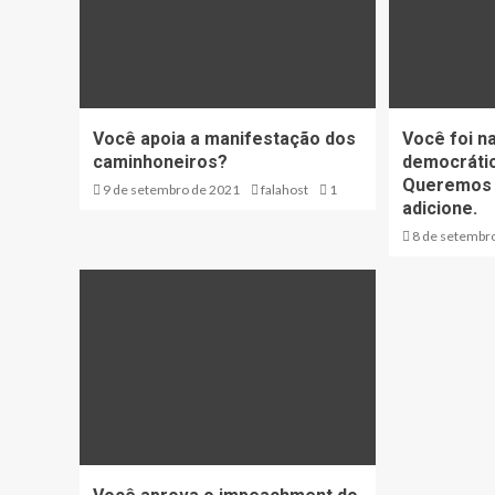
Você apoia a manifestação dos
Você foi n
caminhoneiros?
democráti
Queremos s
9 de setembro de 2021
falahost
1
adicione.
8 de setembr