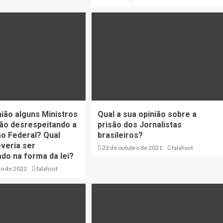
nião alguns Ministros
Qual a sua opinião sobre a
ão desrespeitando a
prisão dos Jornalistas
ão Federal? Qual
brasileiros?
everia ser
23 de outubro de 2021
falahost
o na forma da lei?
ro de 2022
falahost