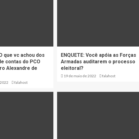
O que vc achou dos
ENQUETE: Você apóia as Forças
de contas do PCO
Armadas auditarem o processo
tro Alexandre de
eleitoral?
19 de maio de 2022
falahost
 2022
falahost