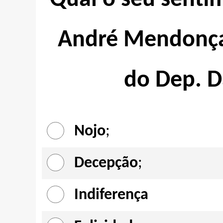
Qual o seu senti
André Mendonça
do Dep. Da
Nojo
;
Decepção
;
Indiferença