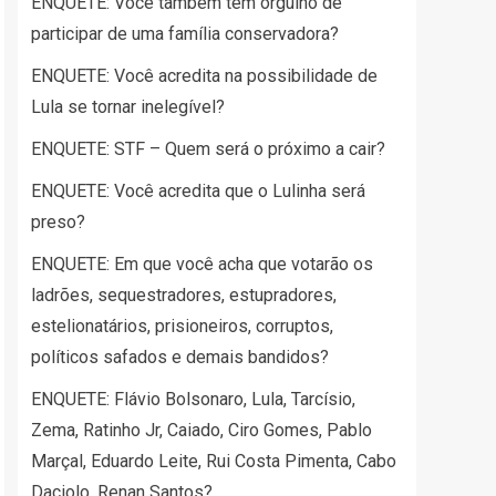
ENQUETE: Você também tem orgulho de
participar de uma família conservadora?
ENQUETE: Você acredita na possibilidade de
Lula se tornar inelegível?
ENQUETE: STF – Quem será o próximo a cair?
ENQUETE: Você acredita que o Lulinha será
preso?
ENQUETE: Em que você acha que votarão os
ladrões, sequestradores, estupradores,
estelionatários, prisioneiros, corruptos,
políticos safados e demais bandidos?
ENQUETE: Flávio Bolsonaro, Lula, Tarcísio,
Zema, Ratinho Jr, Caiado, Ciro Gomes, Pablo
Marçal, Eduardo Leite, Rui Costa Pimenta, Cabo
Daciolo, Renan Santos?