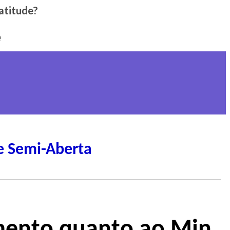
atitude?
e
e Semi-Aberta