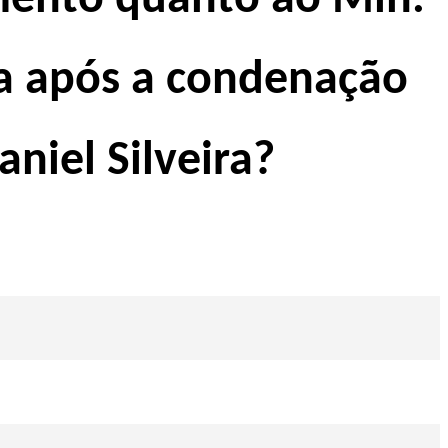
mento quanto ao Min.
 após a condenação
niel Silveira?