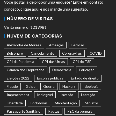
Você gostaria de propor uma enquete? Entre em contato
conosco, clique aqui e nos mande uma sugestão.
NÚMERO DE VISITAS
Visita número: 1219981
NUVEM DE CATEGORIAS
Alexandre de Moraes
Ameaças
Barroso
Bolsonaro
Cancelamento
Coronavírus
COVID
CPI da Pandemia
CPI das Urnas
CPI do TSE
Câmara dos Deputados
Democracia
Educação
Eleições 2022
Escolas públicas
Estado de direito
Fraude
Golpe
Guerra
Hackers
Ideologia
Impeachment
Inelegível
Invasão
Lacração
Liberdade
Lockdown
Manifestação
Ministro
Passaporte Sanitário
Pautas
PEC da bengala