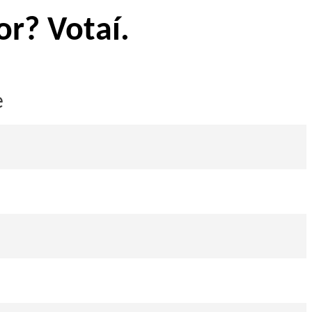
r? Votaí.
e