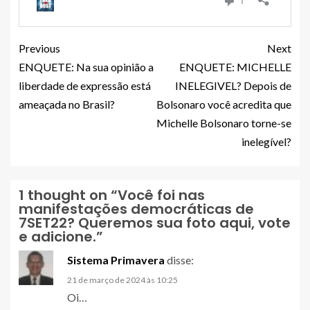
Previous
Next
ENQUETE: Na sua opinião a
ENQUETE: MICHELLE
liberdade de expressão está
INELEGIVEL? Depois de
ameaçada no Brasil?
Bolsonaro você acredita que
Michelle Bolsonaro torne-se
inelegível?
1 thought on “
Você foi nas
manifestações democráticas de
7SET22? Queremos sua foto aqui, vote
e adicione.
”
Sistema Primavera
disse:
21 de março de 2024 às 10:25
Oi…