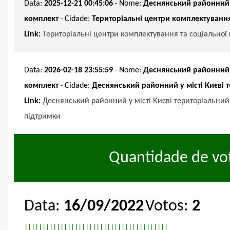
-
Data:
2025-12-21 00:45:06
Nome:
Деснянський районний у
-
комплект
Cidade:
Територіальні центри комплектування
Link:
Територіальні центри комплектування та соціальної
-
Data:
2026-02-18 23:55:59
Nome:
Деснянський районний у
-
комплект
Cidade:
Деснянський районний у місті Києві 
Link:
Деснянський районний у місті Києві територіальний
підтримки
Quantidade de vot
Data:
16/09/2022
Votos:
2
|
|
|
|
|
|
|
|
|
|
|
|
|
|
|
|
|
|
|
|
|
|
|
|
|
|
|
|
|
|
|
|
|
|
|
|
|
|
|
|