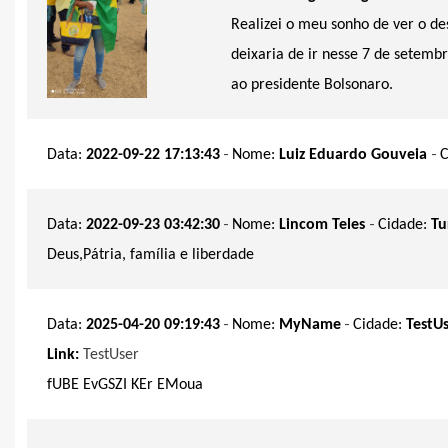
Realizei o meu sonho de ver o des
deixaria de ir nesse 7 de setemb
ao presidente Bolsonaro.
-
-
Data:
2022-09-22 17:13:43
Nome:
Luiz Eduardo Gouveia
C
-
-
Data:
2022-09-23 03:42:30
Nome:
Lincom Teles
Cidade:
Tu
Deus,Pátria, família e liberdade
-
-
Data:
2025-04-20 09:19:43
Nome:
MyName
Cidade:
TestU
Link:
TestUser
fUBE EvGSZI KEr EMoua