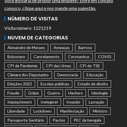
Você gostaria de propor uma enquete? Entre em contato
conosco, clique aqui e nos mande uma sugestão.
NÚMERO DE VISITAS
Visita número: 1221219
NUVEM DE CATEGORIAS
Alexandre de Moraes
Ameaças
Barroso
Bolsonaro
Cancelamento
Coronavírus
COVID
CPI da Pandemia
CPI das Urnas
CPI do TSE
Câmara dos Deputados
Democracia
Educação
Eleições 2022
Escolas públicas
Estado de direito
Fraude
Golpe
Guerra
Hackers
Ideologia
Impeachment
Inelegível
Invasão
Lacração
Liberdade
Lockdown
Manifestação
Ministro
Passaporte Sanitário
Pautas
PEC da bengala