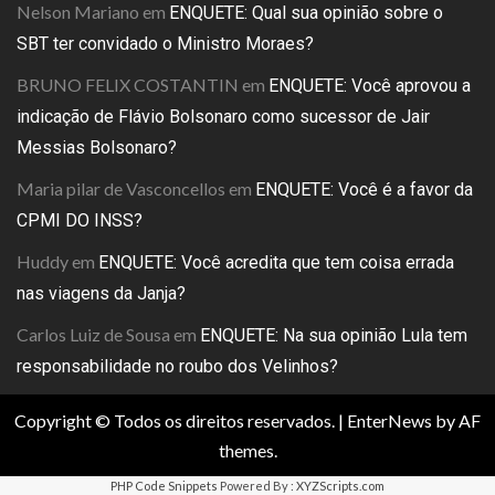
Nelson Mariano
em
ENQUETE: Qual sua opinião sobre o
SBT ter convidado o Ministro Moraes?
BRUNO FELIX COSTANTIN
em
ENQUETE: Você aprovou a
indicação de Flávio Bolsonaro como sucessor de Jair
Messias Bolsonaro?
Maria pilar de Vasconcellos
em
ENQUETE: Você é a favor da
CPMI DO INSS?
Huddy
em
ENQUETE: Você acredita que tem coisa errada
nas viagens da Janja?
Carlos Luiz de Sousa
em
ENQUETE: Na sua opinião Lula tem
responsabilidade no roubo dos Velinhos?
Copyright © Todos os direitos reservados.
|
EnterNews
by AF
themes.
PHP Code Snippets
Powered By :
XYZScripts.com