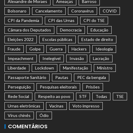
Alexandre de Moraes
Ameaças
Barroso
Bolsonaro
Cancelamento
Coronavírus
COVID
CPI da Pandemia
CPI das Urnas
CPI do TSE
Câmara dos Deputados
Democracia
Educação
Eleições 2022
Escolas públicas
Estado de direito
Fraude
Golpe
Guerra
Hackers
Ideologia
Impeachment
Inelegível
Invasão
Lacração
Liberdade
Lockdown
Manifestação
Ministro
Passaporte Sanitário
Pautas
PEC da bengala
Perseguição
Pesquisas eleitorais
Prisões
Rede Social
Respeito ao povo
STF
Todas
TSE
Urnas eletrônicas
Vacinas
Voto impresso
Vírus chinês
Ódio
COMENTÁRIOS