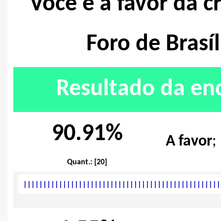
Você é a favor da c
Foro de Brasíl
Resultado da en
90.91%
A favor
;
Quant.: [20]
|
|
|
|
|
|
|
|
|
|
|
|
|
|
|
|
|
|
|
|
|
|
|
|
|
|
|
|
|
|
|
|
|
|
|
|
|
|
|
|
|
|
|
|
|
|
|
|
|
|