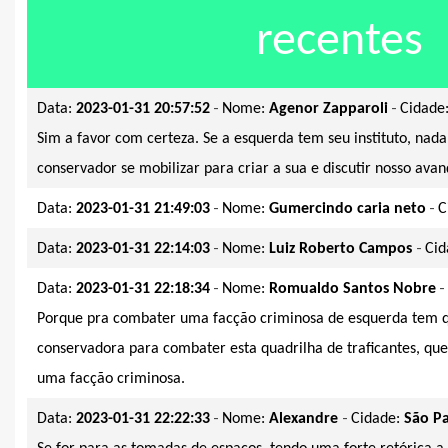
recentes
-
-
Data:
2023-01-31 20:57:52
Nome:
Agenor Zapparoli
Cidade
Sim a favor com certeza. Se a esquerda tem seu instituto, nada
conservador se mobilizar para criar a sua e discutir nosso ava
-
-
Data:
2023-01-31 21:49:03
Nome:
Gumercindo caria neto
C
-
-
Data:
2023-01-31 22:14:03
Nome:
Luiz Roberto Campos
Cid
-
-
Data:
2023-01-31 22:18:34
Nome:
Romualdo Santos Nobre
Porque pra combater uma facção criminosa de esquerda tem qu
conservadora para combater esta quadrilha de traficantes, que
uma facção criminosa.
-
-
Data:
2023-01-31 22:22:33
Nome:
Alexandre
Cidade:
São P