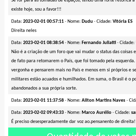
Se for para as tomadas de espaços, tendo uma forte retórica a 
existe hoje, sou a favor!!!
-
-
Data:
2023-02-01 00:57:11
Nome:
Dudu
Cidade:
Vitória ES
Direita neles
-
-
Data:
2023-02-01 08:38:54
Nome:
Fernando Juliatti
Cidade:
Não é a criação de um foro que vai mudar o status das coisas e
de fato para retomarem o País, que foi tomado pela esquerda. 
vergonha e pensarem mais no País e menos em si próprios e seu
militares estão acuados e humilhados. Em suma, o Brasil é o p
abandonados a sua própria sorte.
-
-
Data:
2023-02-01 11:37:58
Nome:
Ailton Martins Naves
Cid
-
-
Data:
2023-02-02 09:43:33
Nome:
Marco Aurélio
Cidade:
sa
É preciso desesperadamente dar voz ao.pensanento de direita!