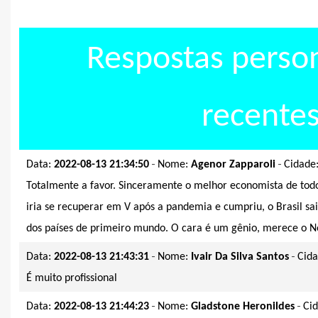
Respostas perso
recente
-
-
Data:
2022-08-13 21:34:50
Nome:
Agenor Zapparoli
Cidade
Totalmente a favor. Sinceramente o melhor economista de tod
iria se recuperar em V após a pandemia e cumpriu, o Brasil s
dos países de primeiro mundo. O cara é um gênio, merece o N
-
-
Data:
2022-08-13 21:43:31
Nome:
Ivair Da Silva Santos
Cid
É muito profissional
-
-
Data:
2022-08-13 21:44:23
Nome:
Gladstone Heronildes
Ci