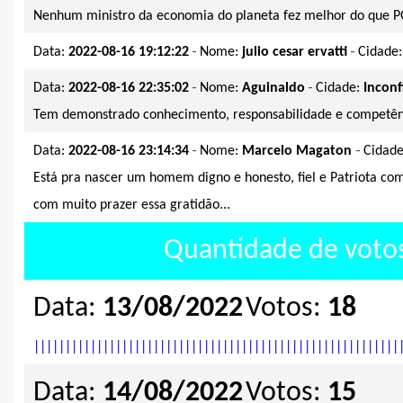
Nenhum ministro da economia do planeta fez melhor do que 
-
-
Data:
2022-08-16 19:12:22
Nome:
julio cesar ervatti
Cidade
-
-
Data:
2022-08-16 22:35:02
Nome:
Aguinaldo
Cidade:
Inconf
Tem demonstrado conhecimento, responsabilidade e competên
-
-
Data:
2022-08-16 23:14:34
Nome:
Marcelo Magaton
Cidad
Está pra nascer um homem digno e honesto, fiel e Patriota co
com muito prazer essa gratidão...
Quantidade de votos
Data:
13/08/2022
Votos:
18
|
|
|
|
|
|
|
|
|
|
|
|
|
|
|
|
|
|
|
|
|
|
|
|
|
|
|
|
|
|
|
|
|
|
|
|
|
|
|
|
|
|
|
|
|
|
|
|
|
|
|
|
|
|
|
|
|
|
Data:
14/08/2022
Votos:
15