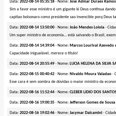
-
Data:
2022-08-14 05:35:18
Nome:
Jose Admar Duraes Ramos
Sim a favor esse ministro é um gigante ki Deus continua dando 
capitao bolsonaro como presidente sao invencible porq Deus t
-
-
Data:
2022-08-14 13:50:00
Nome:
João Mendes Loiola
Cida
Um super ministro de economia... está salvando o Brasil, exe
-
Data:
2022-08-14 14:39:04
Nome:
Marcos Lourival Azevedo d
Capacidade inigualável, merece o título!
-
Data:
2022-08-14 20:55:49
Nome:
LUCIA HELENA DA SILVA 
-
-
Data:
2022-08-15 00:40:42
Nome:
Nivaldo Moura Valadao
Esse cara é sem sombra de dúvidas o maior ministro da econ
-
Data:
2022-08-16 11:52:44
Nome:
CLEBER LIDIO DOS SANTO
-
Data:
2022-08-16 19:00:35
Nome:
Jefferson Gomes de Sousa
-
-
Data:
2022-08-16 19:02:46
Nome:
Jacymar Dalcamini
Cidad