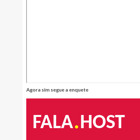
Agora sim segue a enquete
.
FALA
HOST