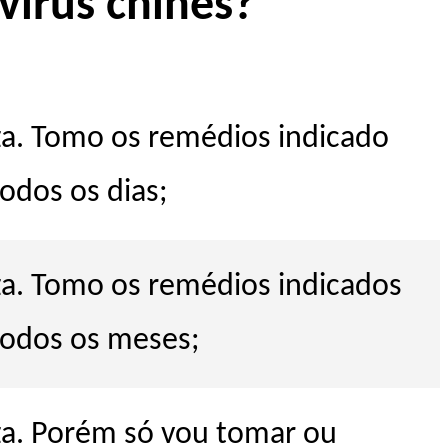
vírus chinês?
za. Tomo os remédios indicado
odos os dias;
za. Tomo os remédios indicados
todos os meses;
za. Porém só vou tomar ou