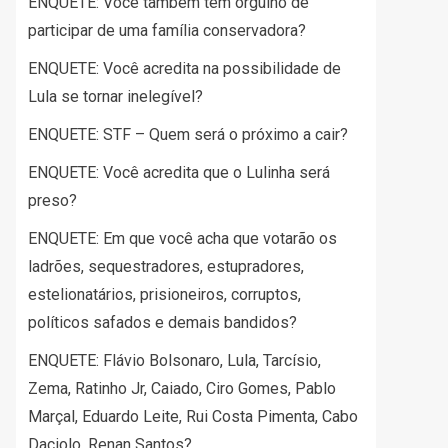
ENQUETE: Você também tem orgulho de
participar de uma família conservadora?
ENQUETE: Você acredita na possibilidade de
Lula se tornar inelegível?
ENQUETE: STF – Quem será o próximo a cair?
ENQUETE: Você acredita que o Lulinha será
preso?
ENQUETE: Em que você acha que votarão os
ladrões, sequestradores, estupradores,
estelionatários, prisioneiros, corruptos,
políticos safados e demais bandidos?
ENQUETE: Flávio Bolsonaro, Lula, Tarcísio,
Zema, Ratinho Jr, Caiado, Ciro Gomes, Pablo
Marçal, Eduardo Leite, Rui Costa Pimenta, Cabo
Daciolo, Renan Santos?