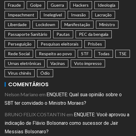
Fraude
Golpe
Guerra
Hackers
Ideologia
Impeachment
Inelegível
Invasão
Lacração
Liberdade
Lockdown
Manifestação
Ministro
Passaporte Sanitário
Pautas
PEC da bengala
Perseguição
Pesquisas eleitorais
Prisões
Rede Social
Respeito ao povo
STF
Todas
TSE
Urnas eletrônicas
Vacinas
Voto impresso
Vírus chinês
Ódio
COMENTÁRIOS
Nelson Mariano
em
ENQUETE: Qual sua opinião sobre o
SBT ter convidado o Ministro Moraes?
BRUNO FELIX COSTANTIN
em
ENQUETE: Você aprovou a
indicação de Flávio Bolsonaro como sucessor de Jair
Messias Bolsonaro?