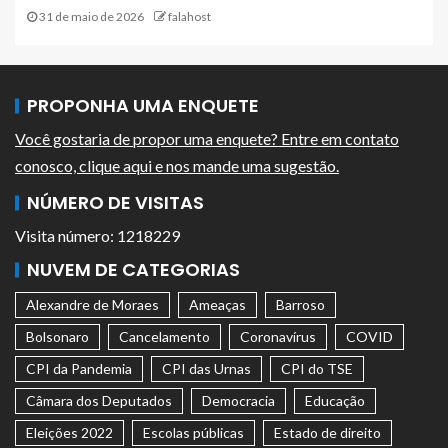
31 de maio de 2026
falahost
PROPONHA UMA ENQUETE
Você gostaria de propor uma enquete? Entre em contato
conosco, clique aqui e nos mande uma sugestão.
NÚMERO DE VISITAS
Visita número: 1218229
NUVEM DE CATEGORIAS
Alexandre de Moraes
Ameaças
Barroso
Bolsonaro
Cancelamento
Coronavírus
COVID
CPI da Pandemia
CPI das Urnas
CPI do TSE
Câmara dos Deputados
Democracia
Educação
Eleições 2022
Escolas públicas
Estado de direito