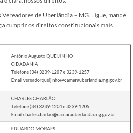
a e clara, nossos direitos.
s Vereadores de Uberlândia – MG. Ligue, mande
ça cumprir os direitos constitucionais mais
Antônio Augusto QUEIJINHO
CIDADANIA
Telefone (34) 3239-1287 e 3239-1257
Email vereadorqueijinho@camarauberlandia.mg.gov.br
CHARLES CHARLÃO
Telefone (34) 3239-1204 e 3239-1205
Email charlescharlao@camarauberlandia.mg.gov.br
EDUARDO MORAES