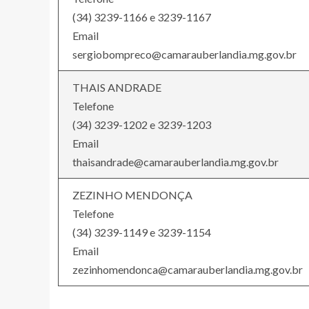
(34) 3239-1166 e 3239-1167
Email
sergiobompreco@camarauberlandia.mg.gov.br
THAIS ANDRADE
Telefone
(34) 3239-1202 e 3239-1203
Email
thaisandrade@camarauberlandia.mg.gov.br
ZEZINHO MENDONÇA
Telefone
(34) 3239-1149 e 3239-1154
Email
zezinhomendonca@camarauberlandia.mg.gov.br