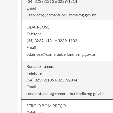
(34) 3239-1213 e 3239-1214
Email
lizaprado@camarauberlandia.mg.gov.br
ODAIR JOSÉ
Telefone
(34) 3239-1181 e 3239-1182
Email
odairjose@camarauberlandia.mg.gov.br
Ronaldo Tannus
Telefone
(34) 3239-1106 e 3239-2094
Email
ronaldotannus@camarauberlandia.mg.gov.br
SERGIO BOM PREÇO
Telefone