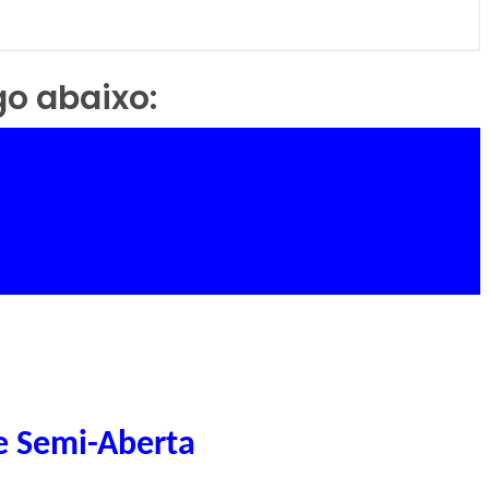
go abaixo:
e Semi-Aberta