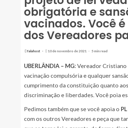
projeto de lei ve
obrigatória e san
vacinados. Você é 
dos Vereadores pa
falahost
10 de novembro de 2021
5 min read
UBERLÂNDIA – MG:
Vereador Cristiano 
vacinação compulsória e qualquer sansão
cumprimento da constituição quanto aos 
discriminação e liberdades. Você poia es
Pedimos também que se você apoia o
PL
com os outros Vereadores e peça que ta