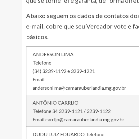
que se torne lei e garanta, de forma diret
Abaixo seguem os dados de contatos do
e-mail, cobre que seu Vereador vote e fa
básicos.
ANDERSON LIMA
Telefone
(34) 3239-1192 e 3239-1221
Email
andersonlima@camarauberlandia.mg.gov.br
ANTÔNIO CARRIJO
Telefone 34 3239-1121 / 3239-1122
Email carrijo@camarauberlandia.mg.gov.br
DUDU LUIZ EDUARDO Telefone