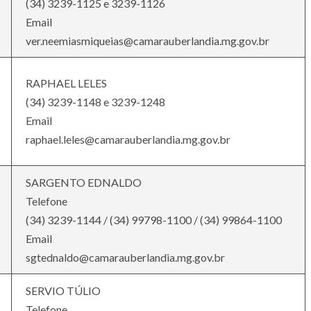
(34) 3239-1125 e 3239-1126
Email
ver.neemiasmiqueias@camarauberlandia.mg.gov.br
RAPHAEL LELES
(34) 3239-1148 e 3239-1248
Email
raphael.leles@camarauberlandia.mg.gov.br
SARGENTO EDNALDO
Telefone
(34) 3239-1144 / (34) 99798-1100 / (34) 99864-1100
Email
sgtednaldo@camarauberlandia.mg.gov.br
SERVIO TÚLIO
Telefone