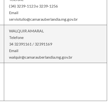
(34) 3239-1123 e 3239-1256
Email
serviotulio@camarauberlandia.mg.gov.br
WALQUIR AMARAL
Telefone
34 32391161 / 32391169
Email
walquir@camarauberlandia.mg.gov.br